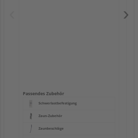
Pas
Passendes Zubehör
Schwerlastbefestigung
Zaun-Zubehör
Zaunbeschläge