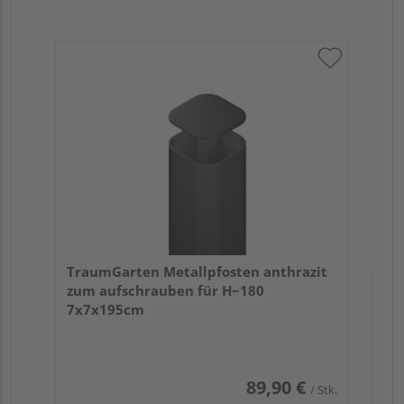
Tr
EX
TraumGarten Metallpfosten anthrazit
zum aufschrauben für H~180
7x7x195cm
89,90 €
/ Stk.