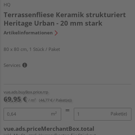
HQ
Terrassenfliese Keramik strukturiert
Heritage Urban - 20 mm stark
Artikelinformationen
80 x 80 cm, 1 Stück / Paket
Services
vue.ads.buyBox.price.rrp
69,95 €
/ m²
(44,77 € / Paket(e))
m²
Paket(e)
vue.ads.priceMerchantBox.total