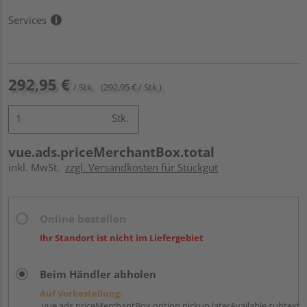
Services
292,95 €
/ Stk.
(292,95 € / Stk.)
Stk.
vue.ads.priceMerchantBox.total
inkl. MwSt.
zzgl. Versandkosten für Stückgut
Online bestellen
Ihr Standort ist nicht im Liefergebiet
Beim Händler abholen
Auf Vorbestellung:
vue.ads.priceMerchantBox.option.pickup.laterAvailable.subtext