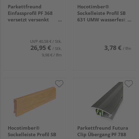
Parkettfreund
Hocotimber®
Einfassprofil PF 368
Sockelleiste Profil SB
versetzt versenkt
631 UMW wasserfest
gebohrt 34x7mm
verleimt foliert weiß
4,5mm 2,7m Alu
ähnl. RAL 9016
eloxiert edelstahlop.
2400x58x16mm
UVP
40,58 €
/ Stk.
26,95 €
3,78 €
/ Stk.
/ lfm
9,98 € / lfm
Hocotimber®
Parkettfreund Futura
Sockelleiste Profil SB
Clip Übergang PF 788