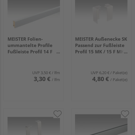
MEISTER Folien-
MEISTER Außenecke SK
ummantelte Profile
Passend zur Fußleiste
Fußleiste Profil 14 F
Profil 15 MK / 15 F MK /
MK 2380x38x16mm
20 PK / 20 PK Aqua
2266 Weiß DF (RAL
2001 Weiß 2 Stück
9016)
UVP
3,50 €
/ lfm
UVP
6,20 €
/ Paket(e)
3,30 €
4,80 €
/ lfm
/ Paket(e)