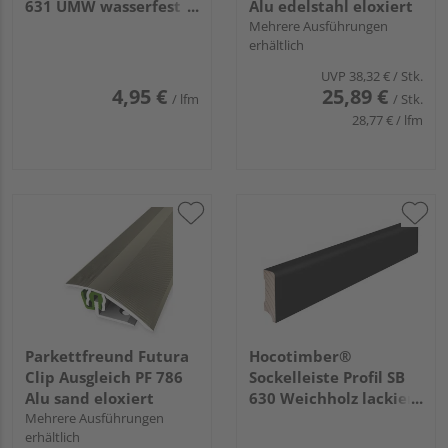
631 UMW wasserfest
Alu edelstahl eloxiert
Ummantelt Eiche
Mehrere Ausführungen
erhältlich
furniert
2700x58x16mm
UVP
38,32 €
/ Stk.
4,95 €
25,89 €
/ lfm
/ Stk.
28,77 € / lfm
Parkettfreund Futura
Hocotimber®
Clip Ausgleich PF 786
Sockelleiste Profil SB
Alu sand eloxiert
630 Weichholz lackiert
Mehrere Ausführungen
ähnl. RAL 9005
erhältlich
2400x40x16mm