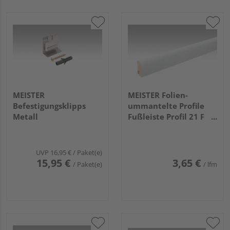
MEISTER
MEISTER Folien-
Befestigungsklipps
ummantelte Profile
Metall
Fußleiste Profil 21 F
MK 2380x40x20mm
2266 Weiß DF (RAL
9016)
UVP
16,95 €
/ Paket(e)
15,95 €
3,65 €
/ Paket(e)
/ lfm