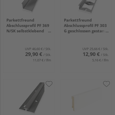
Parkettfreund
Parkettfreund
Abschlussprofil PF 369
Abschlussprofil PF 303
N/SK selbstklebend
G geschlossen gestanzt
18x12mm 2,7m Alu
21x9,5x1,5mm 8mm
eloxiert silber
2,5m Alu eloxiert
silber
UVP
46,60 €
/ Stk.
UVP
25,66 €
/ Stk.
29,90 €
12,90 €
/ Stk.
/ Stk.
11,07 € / lfm
5,16 € / lfm