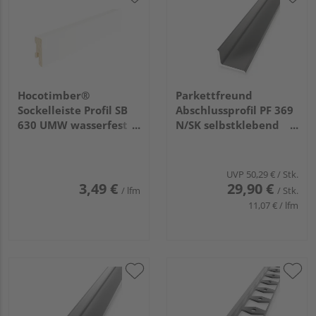
Hocotimber®
Parkettfreund
Sockelleiste Profil SB
Abschlussprofil PF 369
630 UMW wasserfest
N/SK selbstklebend
verleimt foliert weiß
18x12mm 2,7m Alu
ähnl. RAL 9016
eloxiert edelstahlop.
2400x40x16mm
UVP
50,29 €
/ Stk.
3,49 €
29,90 €
/ lfm
/ Stk.
11,07 € / lfm