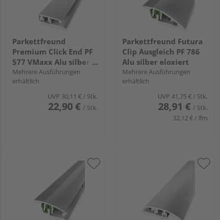
Parkettfreund
Parkettfreund Futura
Premium Click End PF
Clip Ausgleich PF 786
577 VMaxx Alu silber
Alu silber eloxiert
eloxiert
Mehrere Ausführungen
Mehrere Ausführungen
erhältlich
erhältlich
UVP
30,11 €
/ Stk.
UVP
41,75 €
/ Stk.
22,90 €
28,91 €
/ Stk.
/ Stk.
32,12 € / lfm