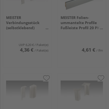
MEISTER
MEISTER Folien-
Verbindungsstück
ummantelte Profile
(selbstklebend)
Fußleiste Profil 20 PK
Passend zur Fußleiste
2380x60x16mm 63
Profil 15 MK / 15 F MK /
Edelstahl DF
20 PK / 20 PK Aqua
UVP
6,20 €
/ Paket(e)
2001 Weiß
4,36 €
4,61 €
/ Paket(e)
/ lfm