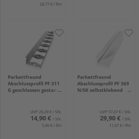
28,77 € / lfm
Parkettfreund
Parkettfreund
Abschlussprofil PF 311
Abschlussprofil PF 369
G geschlossen gestanzt
N/SK selbstklebend
22,5x15,5x1,5mm
18x12mm 2,7m Alu
14mm 2,5m Alu
pulverbes. weiß
eloxiert silber
glänzend
UVP
29,29 €
/ Stk.
UVP
57,07 €
/ Stk.
14,90 €
29,90 €
/ Stk.
/ Stk.
5,96 € / lfm
11,07 € / lfm