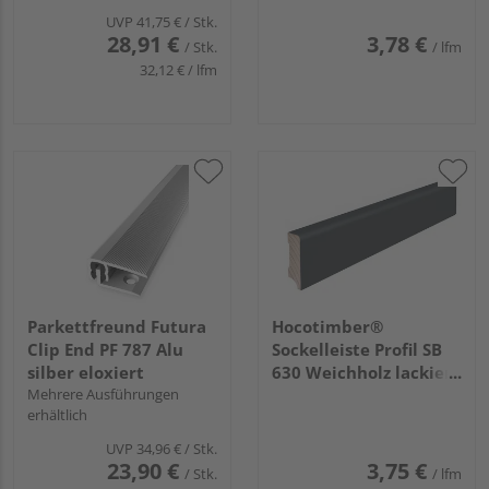
UVP
41,75 €
/ Stk.
28,91 €
3,78 €
/ Stk.
/ lfm
32,12 € / lfm
Parkettfreund Futura
Hocotimber®
Clip End PF 787 Alu
Sockelleiste Profil SB
silber eloxiert
630 Weichholz lackiert
Mehrere Ausführungen
ähnl. RAL 7016
erhältlich
2400x40x16mm
UVP
34,96 €
/ Stk.
23,90 €
3,75 €
/ Stk.
/ lfm