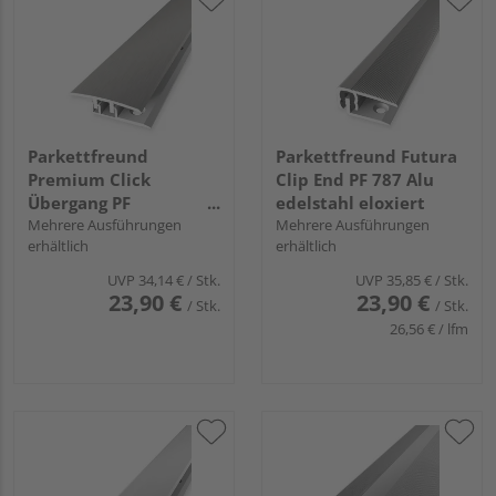
Parkettfreund
Parkettfreund Futura
Premium Click
Clip End PF 787 Alu
Übergang PF
edelstahl eloxiert
578VMaxx Alu
Mehrere Ausführungen
Mehrere Ausführungen
erhältlich
erhältlich
edelstahl eloxiert fein
geschliffen
UVP
34,14 €
/ Stk.
UVP
35,85 €
/ Stk.
23,90 €
23,90 €
/ Stk.
/ Stk.
26,56 € / lfm