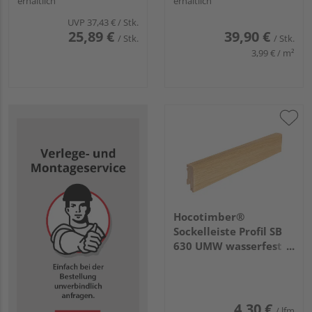
erhältlich
erhältlich
edelstahl eloxiert fein
geschliffen
UVP
37,43 €
/ Stk.
25,89 €
39,90 €
/ Stk.
/ Stk.
3,99 € / m²
Hocotimber®
Sockelleiste Profil SB
630 UMW wasserfest
verleimt Eiche
furniert
2400x40x16mm
4,30 €
/ lfm