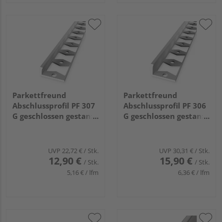
Parkettfreund
Parkettfreund
Abschlussprofil PF 307
Abschlussprofil PF 306
G geschlossen gestanzt
G geschlossen gestanzt
22,5x7,5x1,5mm 6mm
22,5x16,5x1,5mm
2,5m Alu eloxiert
15mm 2,5m Alu
silber
eloxiert silber
UVP
22,72 €
/ Stk.
UVP
30,31 €
/ Stk.
12,90 €
15,90 €
/ Stk.
/ Stk.
5,16 € / lfm
6,36 € / lfm