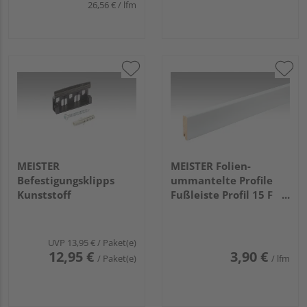
26,56 € / lfm
MEISTER
MEISTER Folien-
Befestigungsklipps
ummantelte Profile
Kunststoff
Fußleiste Profil 15 F
MK 2380x60x16mm
2266 Weiß DF (RAL
9016)
UVP
13,95 €
/ Paket(e)
12,95 €
3,90 €
/ Paket(e)
/ lfm