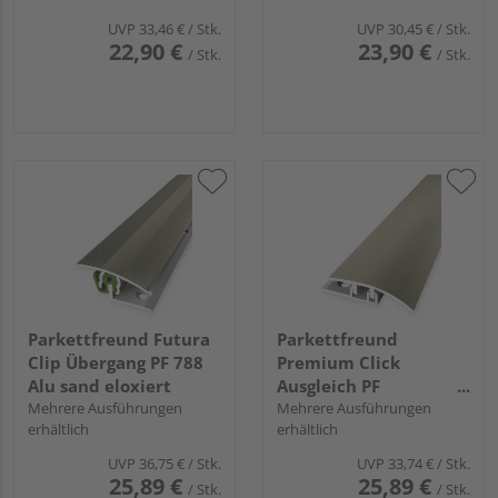
UVP
33,46 €
/ Stk.
UVP
30,45 €
/ Stk.
22,90 €
23,90 €
/ Stk.
/ Stk.
Parkettfreund Futura
Parkettfreund
Clip Übergang PF 788
Premium Click
Alu sand eloxiert
Ausgleich PF
Mehrere Ausführungen
576VMaxx Alu sand
Mehrere Ausführungen
erhältlich
erhältlich
eloxiert
UVP
36,75 €
/ Stk.
UVP
33,74 €
/ Stk.
25,89 €
25,89 €
/ Stk.
/ Stk.