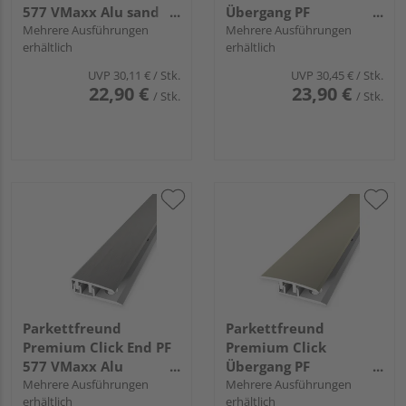
577 VMaxx Alu sand
Übergang PF
eloxiert
Mehrere Ausführungen
578VMaxx Alu silber
Mehrere Ausführungen
erhältlich
erhältlich
eloxiert
UVP
30,11 €
/ Stk.
UVP
30,45 €
/ Stk.
22,90 €
23,90 €
/ Stk.
/ Stk.
Parkettfreund
Parkettfreund
Premium Click End PF
Premium Click
577 VMaxx Alu
Übergang PF
edelstahl eloxiert fein
Mehrere Ausführungen
578VMaxx Alu sand
Mehrere Ausführungen
erhältlich
erhältlich
geschliffen
eloxiert