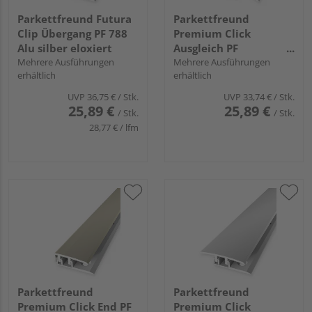
Parkettfreund Futura
Parkettfreund
Clip Übergang PF 788
Premium Click
Alu silber eloxiert
Ausgleich PF
Mehrere Ausführungen
576VMaxx Alu silber
Mehrere Ausführungen
erhältlich
erhältlich
eloxiert
UVP
36,75 €
/ Stk.
UVP
33,74 €
/ Stk.
25,89 €
25,89 €
/ Stk.
/ Stk.
28,77 € / lfm
Parkettfreund
Parkettfreund
Premium Click End PF
Premium Click