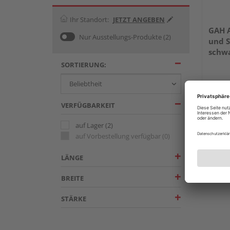
Ihr Standort:
JETZT ANGEBEN
GAH A
Nur Ausstellungs-Produkte
(2)
und S
schwa
SORTIERUNG:
VERFÜGBARKEIT
auf Lager
(2)
auf Vorbestellung verfügbar
(0)
LÄNGE
BREITE
STÄRKE