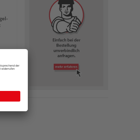
gel-
:
 €
/ Stk.
€
/ Stk.