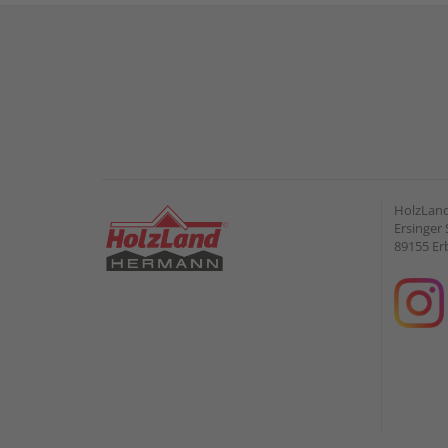
HolzLan
Ersinger 
89155 Er