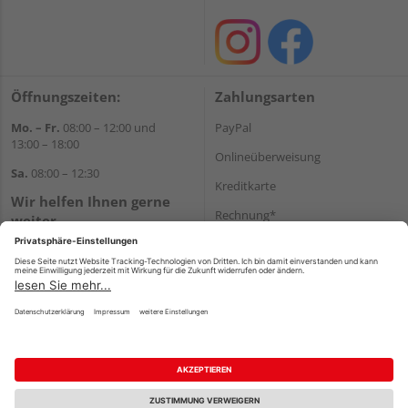
Öffnungszeiten:
Zahlungsarten
Mo. – Fr.
08:00 – 12:00 und
PayPal
13:00 – 18:00
Onlineüberweisung
Sa.
08:00 – 12:30
Kreditkarte
Wir helfen Ihnen gerne
Rechnung*
weiter
Tel.:
+49 7305 96330
*Bonität vorausgesetzt
E-Mail:
shop@holzland-
hermann.de
Versand
Versandkosten
Impressum
AGB
Widerruf
Datenschutz
Reservierungsbedingungen
Vertrag widerrufen